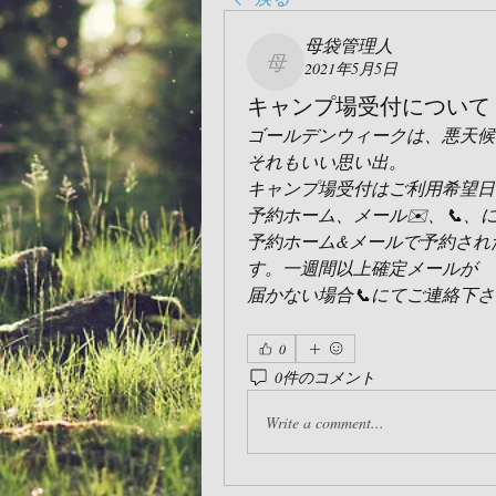
母袋管理人
2021年5月5日
母袋管理人
キャンプ場受付について
ゴールデンウィークは、悪天候で残念
それもいい思い出。
キャンプ場受付はご利用希望日
予約ホーム、メール✉️、📞、
予約ホーム&メールで予約され
す。一週間以上確定メールが
届かない場合📞にてご連絡下
0
0件のコメント
Write a comment...