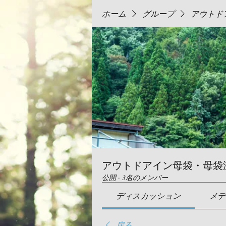
ホーム
グループ
アウトド
アウトドアイン母袋・母袋
公開
·
3名のメンバー
ディスカッション
メデ
戻る