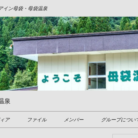
アイン母袋・母袋温泉
温泉
ィア
ファイル
メンバー
グループについ