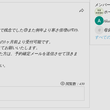
メンバ
ホ
Aka
でした😓また例年より寒さ倍増\(//∇//)\
母
母袋管
すべての
の3ヶ月前より受付可能です。
にてお願いいたします。
た方は、予約確定メールを送信させて頂きま
さい。
閲覧数：430