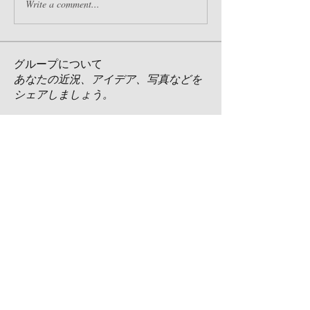
Write a comment...
グループについて
あなたの近況、アイデア、写真などを
シェアしましょう。
メンバー
ホームページ管理者
フォロー
Akash Tyagi
フォロー
母袋管理人
フォロー
母袋管理人
すべてのメンバーを表示（3名）