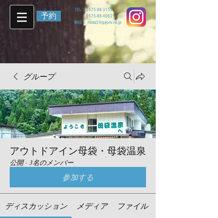
TEL：
0575-88-3155
予約
0575-88-4063
MAIL：
motai2@gujo-tv.ne.jp
グループ
アウトドアイン母袋・母袋温泉
公開
·
3名のメンバー
参加する
ディスカッション
メディア
ファイル