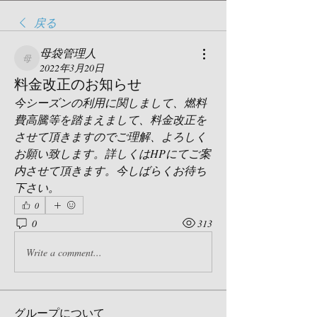
戻る
母袋管理人
母袋管理人
2022年3月20日
料金改正のお知らせ
今シーズンの利用に関しまして、燃料
費高騰等を踏まえまして、料金改正を
させて頂きますのでご理解、よろしく
お願い致します。詳しくはHPにてご案
内させて頂きます。今しばらくお待ち
下さい。
0
0
313
Write a comment...
グループについて