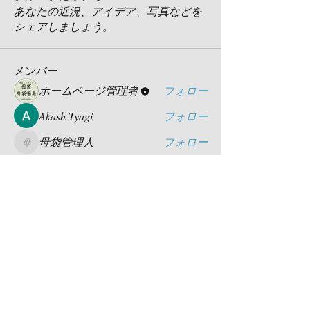
あなたの近況、アイデア、写真などを
シェアしましょう。
メンバー
ホームページ管理者
フォロー
Akash Tyagi
フォロー
母袋管理人
フォロー
母袋管理人
すべてのメンバーを表示（3名）
お問い合わせ
岐阜県郡上市大和町栗巣1728番地
TEL：
0575-88-3155