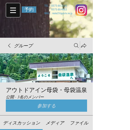
TEL：
0575-88-3155
予約
0575-88-4063
MAIL：
motai2@gujo-tv.ne.jp
グループ
アウトドアイン母袋・母袋温泉
公開
·
3名のメンバー
参加する
ディスカッション
メディア
ファイル