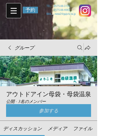
TEL：
0575-88-3155
予約
0575-88-4063
MAIL：
motai2@gujo-tv.ne.jp
グループ
アウトドアイン母袋・母袋温泉
公開
·
3名のメンバー
参加する
ディスカッション
メディア
ファイル