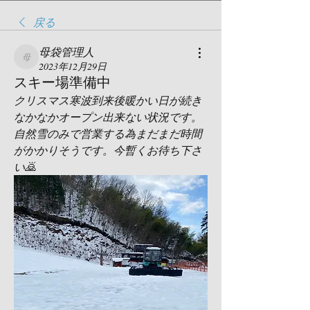
戻る
母袋管理人
母袋管理人
2023年12月29日
スキー場準備中
クリスマス寒波到来後暖かい日が続き
なかなかオープン出来ない状況です。
自然雪のみで営業する為まだまだ時間
がかかりそうです。今暫くお待ち下さ
い🙇