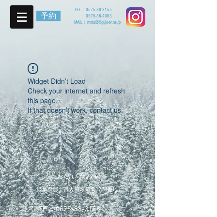
TEL：
0575-88-3155
予約
0575-88-4063
MAIL：
motai2@gujo-tv.ne.jp
Widget Didn’t Load
Check your internet and refresh
this page.
If that doesn’t work, contact us.
お問い合わせ
岐阜県郡上市大和町栗巣1728番地
TEL：
0575-88-3155