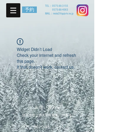
TEL：
0575-88-3155
予約
0575-88-4063
MAIL：
motai2@gujo-tv.ne.jp
Widget Didn’t Load
Check your internet and refresh
this page.
If that doesn’t work, contact us.
お問い合わせ
岐阜県郡上市大和町栗巣1728番地
TEL：
0575-88-3155