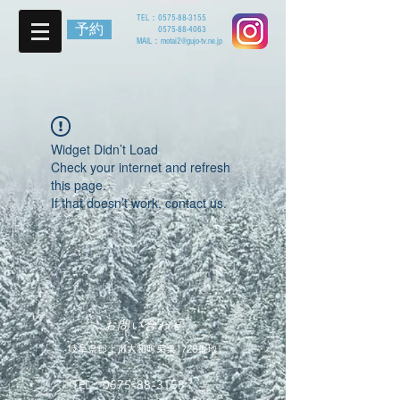
TEL：
0575-88-3155
予約
0575-88-4063
MAIL：
motai2@gujo-tv.ne.jp
Widget Didn’t Load
Check your internet and refresh
this page.
If that doesn’t work, contact us.
お問い合わせ
岐阜県郡上市大和町栗巣1728番地
TEL：
0575-88-3155