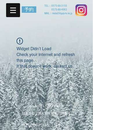
TEL：
0575-88-3155
予約
0575-88-4063
MAIL：
motai2@gujo-tv.ne.jp
Widget Didn’t Load
Check your internet and refresh
this page.
If that doesn’t work, contact us.
お問い合わせ
岐阜県郡上市大和町栗巣1728番地
TEL：
0575-88-3155