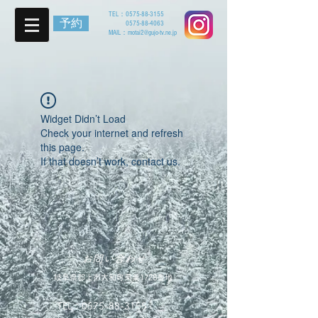
TEL：
0575-88-3155
予約
0575-88-4063
MAIL：
motai2@gujo-tv.ne.jp
Widget Didn’t Load
Check your internet and refresh
this page.
If that doesn’t work, contact us.
お問い合わせ
岐阜県郡上市大和町栗巣1728番地
TEL：
0575-88-3155